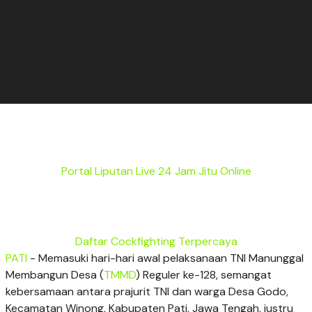
Portal Liputan Live 24 Jam Jitu Online
Daftar Cockfighting Terpercaya
PATI
- Memasuki hari-hari awal pelaksanaan TNI Manunggal
Membangun Desa (
TMMD
) Reguler ke-128, semangat
kebersamaan antara prajurit TNI dan warga Desa Godo,
Kecamatan Winong, Kabupaten Pati, Jawa Tengah, justru