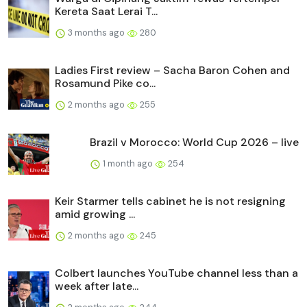
Kereta Saat Lerai T...
3 months ago
280
Ladies First review – Sacha Baron Cohen and
Rosamund Pike co...
2 months ago
255
Brazil v Morocco: World Cup 2026 – live
1 month ago
254
Keir Starmer tells cabinet he is not resigning
amid growing ...
2 months ago
245
Colbert launches YouTube channel less than a
week after late...