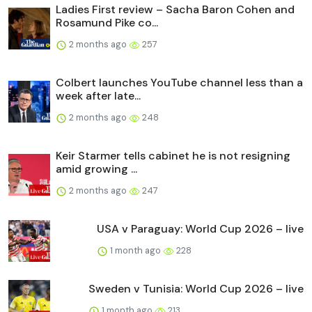
Ladies First review – Sacha Baron Cohen and
Rosamund Pike co...
2 months ago
257
Colbert launches YouTube channel less than a
week after late...
2 months ago
248
Keir Starmer tells cabinet he is not resigning
amid growing ...
2 months ago
247
USA v Paraguay: World Cup 2026 – live
1 month ago
228
Sweden v Tunisia: World Cup 2026 – live
1 month ago
213