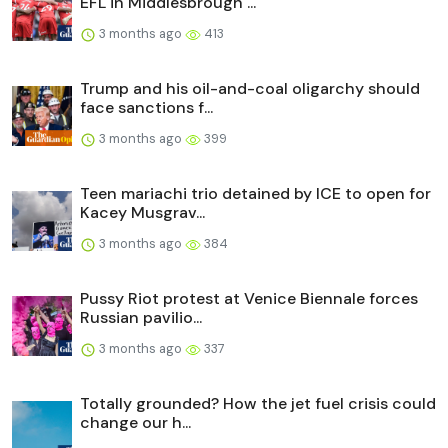
EFL in Middlesbrough ...
3 months ago
413
Trump and his oil-and-coal oligarchy should
face sanctions f...
3 months ago
399
Teen mariachi trio detained by ICE to open for
Kacey Musgrav...
3 months ago
384
Pussy Riot protest at Venice Biennale forces
Russian pavilio...
3 months ago
337
Totally grounded? How the jet fuel crisis could
change our h...