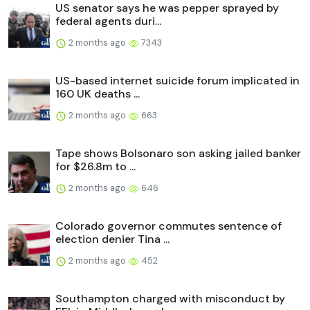
US senator says he was pepper sprayed by
federal agents duri...
2 months ago
7343
US-based internet suicide forum implicated in
160 UK deaths ...
2 months ago
663
Tape shows Bolsonaro son asking jailed banker
for $26.8m to ...
2 months ago
646
Colorado governor commutes sentence of
election denier Tina ...
2 months ago
452
Southampton charged with misconduct by