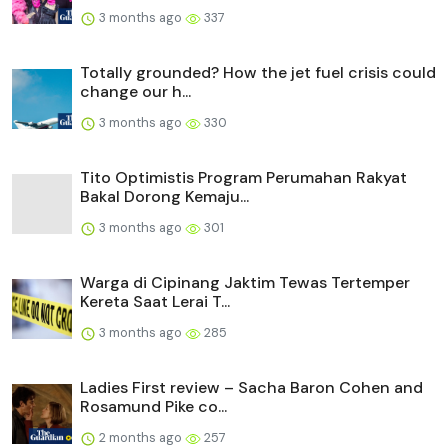
3 months ago
337
Totally grounded? How the jet fuel crisis could
change our h...
3 months ago
330
Tito Optimistis Program Perumahan Rakyat
Bakal Dorong Kemaju...
3 months ago
301
Warga di Cipinang Jaktim Tewas Tertemper
Kereta Saat Lerai T...
3 months ago
285
Ladies First review – Sacha Baron Cohen and
Rosamund Pike co...
2 months ago
257