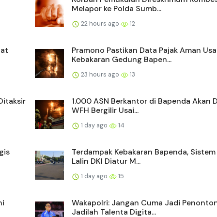
Melapor ke Polda Sumb...
22 hours ago
12
at
Pramono Pastikan Data Pajak Aman Usa
Kebakaran Gedung Bapen...
23 hours ago
13
itaksir
1.000 ASN Berkantor di Bapenda Akan D
WFH Bergilir Usai...
1 day ago
14
gis
Terdampak Kebakaran Bapenda, Siste
Lalin DKI Diatur M...
1 day ago
15
ni
Wakapolri: Jangan Cuma Jadi Penonton
Jadilah Talenta Digita...