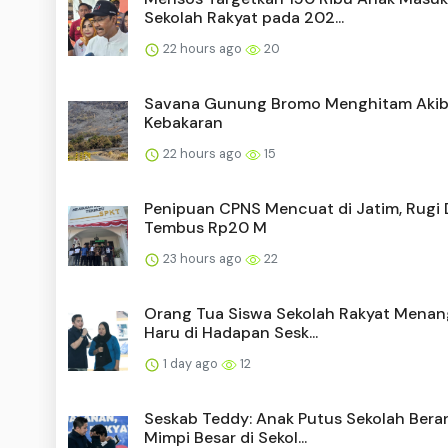
Sekolah Rakyat pada 202...
22 hours ago
20
Savana Gunung Bromo Menghitam Akib
Kebakaran
22 hours ago
15
Penipuan CPNS Mencuat di Jatim, Rugi D
Tembus Rp20 M
23 hours ago
22
Orang Tua Siswa Sekolah Rakyat Menan
Haru di Hadapan Sesk...
1 day ago
12
Seskab Teddy: Anak Putus Sekolah Bera
Mimpi Besar di Sekol...