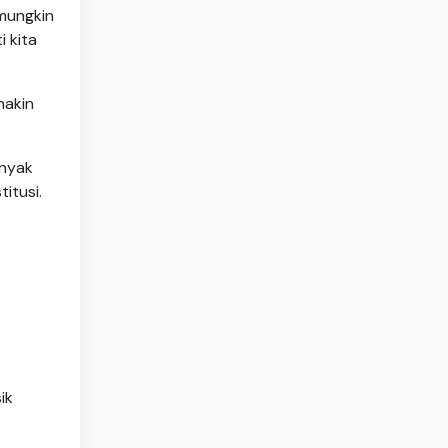
 mungkin
i kita
makin
anyak
itusi.
ik