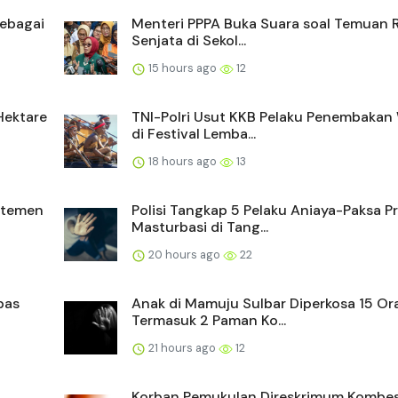
ebagai
Menteri PPPA Buka Suara soal Temuan 
Senjata di Sekol...
15 hours ago
12
Hektare
TNI-Polri Usut KKB Pelaku Penembakan
di Festival Lemba...
18 hours ago
13
rtemen
Polisi Tangkap 5 Pelaku Aniaya-Paksa Pr
Masturbasi di Tang...
20 hours ago
22
bas
Anak di Mamuju Sulbar Diperkosa 15 Or
Termasuk 2 Paman Ko...
21 hours ago
12
Korban Pemukulan Direskrimum Kombe