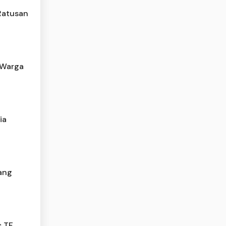
Ratusan
 Warga
ia
ang
s TF