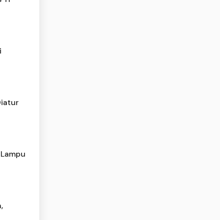
i
iatur
m Lampu
,