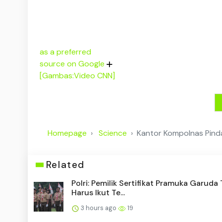
as a preferred
source on Google
[Gambas:Video CNN]
Homepage
Science
Kantor Kompolnas Pinda
Related
Polri: Pemilik Sertifikat Pramuka Garuda
Harus Ikut Te...
3 hours ago
19