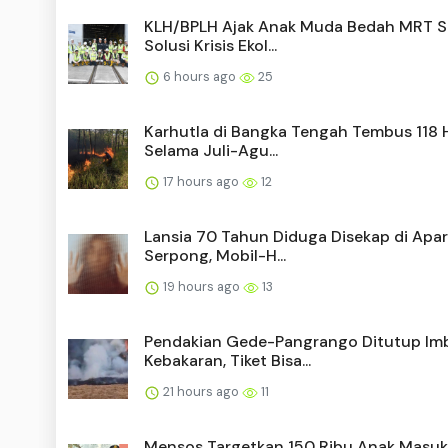
KLH/BPLH Ajak Anak Muda Bedah MRT S
Solusi Krisis Ekol...
6 hours ago
25
Karhutla di Bangka Tengah Tembus 118 
Selama Juli-Agu...
17 hours ago
12
Lansia 70 Tahun Diduga Disekap di Apa
Serpong, Mobil-H...
19 hours ago
13
Pendakian Gede-Pangrango Ditutup Im
Kebakaran, Tiket Bisa...
21 hours ago
11
Mensos Targetkan 150 Ribu Anak Masuk