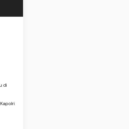
u di
Kapolri