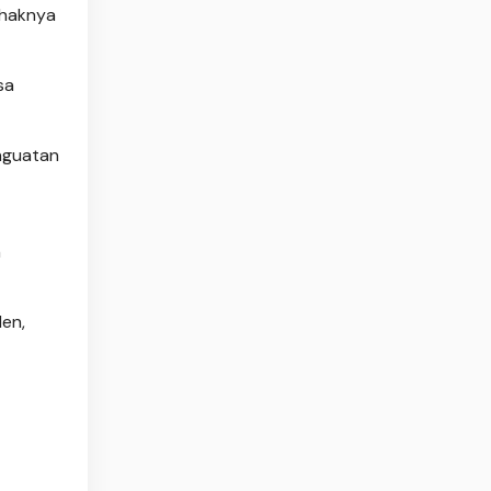
ihaknya
sa
nguatan
n
den,