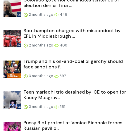
election denier Tina ...
2 months ago
448
Southampton charged with misconduct by
EFL in Middlesbrough ...
2 months ago
408
Trump and his oil-and-coal oligarchy should
face sanctions f...
3 months ago
397
Teen mariachi trio detained by ICE to open for
Kacey Musgrav...
3 months ago
381
Pussy Riot protest at Venice Biennale forces
Russian pavilio...