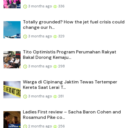
3 months ago
336
Totally grounded? How the jet fuel crisis could
change our h...
3 months ago
329
Tito Optimistis Program Perumahan Rakyat
Bakal Dorong Kemaju...
3 months ago
298
Warga di Cipinang Jaktim Tewas Tertemper
Kereta Saat Lerai T...
3 months ago
281
Ladies First review – Sacha Baron Cohen and
Rosamund Pike co...
2 months ago
256