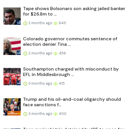
Tape shows Bolsonaro son asking jailed banker
for $26.8m to ...
2 months ago
649
Colorado governor commutes sentence of
election denier Tina ...
2 months ago
456
Southampton charged with misconduct by
EFL in Middlesbrough ...
3 months ago
415
Trump and his oil-and-coal oligarchy should
face sanctions f...
3 months ago
400