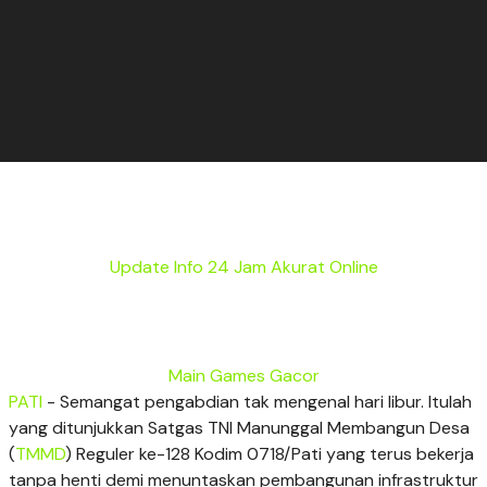
Update Info 24 Jam Akurat Online
Main Games Gacor
PATI
- Semangat pengabdian tak mengenal hari libur. Itulah
yang ditunjukkan Satgas TNI Manunggal Membangun Desa
(
TMMD
) Reguler ke-128 Kodim 0718/Pati yang terus bekerja
tanpa henti demi menuntaskan pembangunan infrastruktur