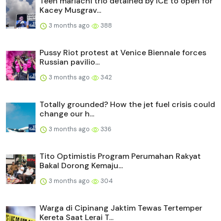
Teen mariachi trio detained by ICE to open for
Kacey Musgrav...
3 months ago
388
Pussy Riot protest at Venice Biennale forces
Russian pavilio...
3 months ago
342
Totally grounded? How the jet fuel crisis could
change our h...
3 months ago
336
Tito Optimistis Program Perumahan Rakyat
Bakal Dorong Kemaju...
3 months ago
304
Warga di Cipinang Jaktim Tewas Tertemper
Kereta Saat Lerai T...