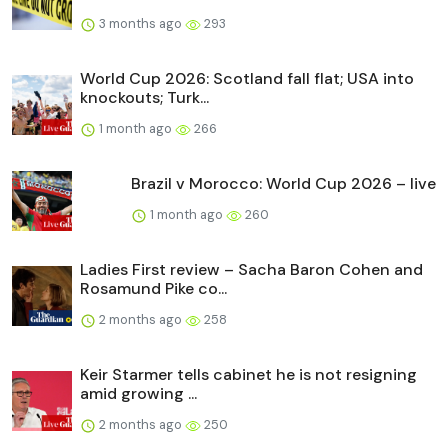
3 months ago
293
World Cup 2026: Scotland fall flat; USA into
knockouts; Turk...
1 month ago
266
Brazil v Morocco: World Cup 2026 – live
1 month ago
260
Ladies First review – Sacha Baron Cohen and
Rosamund Pike co...
2 months ago
258
Keir Starmer tells cabinet he is not resigning
amid growing ...
2 months ago
250