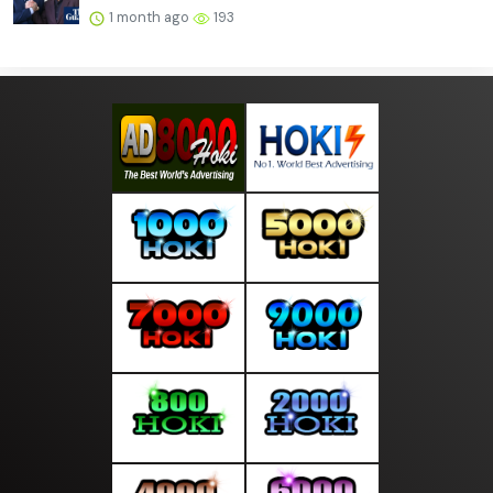
1 month ago
193