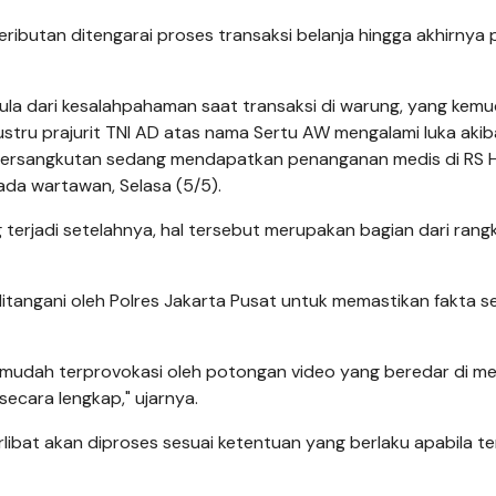
ributan ditengarai proses transaksi belanja hingga akhirnya p
mula dari kesalahpahaman saat transaksi di warung, yang kemu
ustru prajurit TNI AD atas nama Sertu AW mengalami luka akib
g bersangkutan sedang mendapatkan penanganan medis di RS 
da wartawan, Selasa (5/5).
terjadi setelahnya, hal tersebut merupakan bagian dari rang
ditangani oleh Polres Jakarta Pusat untuk memastikan fakta s
mudah terprovokasi oleh potongan video yang beredar di me
ecara lengkap," ujarnya.
libat akan diproses sesuai ketentuan yang berlaku apabila te