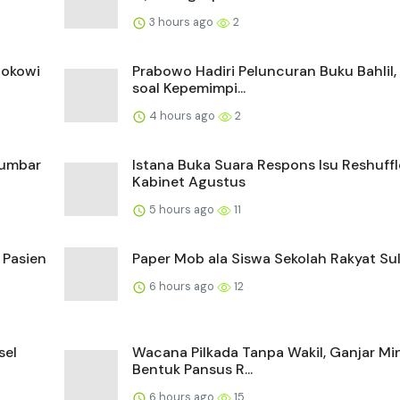
3 hours ago
2
Jokowi
Prabowo Hadiri Peluncuran Buku Bahlil,
soal Kepemimpi...
4 hours ago
2
Sumbar
Istana Buka Suara Respons Isu Reshuffl
Kabinet Agustus
5 hours ago
11
 Pasien
Paper Mob ala Siswa Sekolah Rakyat Sul
6 hours ago
12
sel
Wacana Pilkada Tanpa Wakil, Ganjar Mi
Bentuk Pansus R...
6 hours ago
15