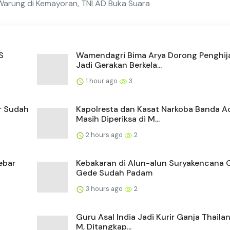
Warung di Kemayoran, TNI AD Buka Suara
S
Wamendagri Bima Arya Dorong Penghij
Jadi Gerakan Berkela...
1 hour ago
3
er Sudah
Kapolresta dan Kasat Narkoba Banda A
Masih Diperiksa di M...
2 hours ago
2
ebar
Kebakaran di Alun-alun Suryakencana
Gede Sudah Padam
3 hours ago
2
Guru Asal India Jadi Kurir Ganja Thaila
M, Ditangkap...