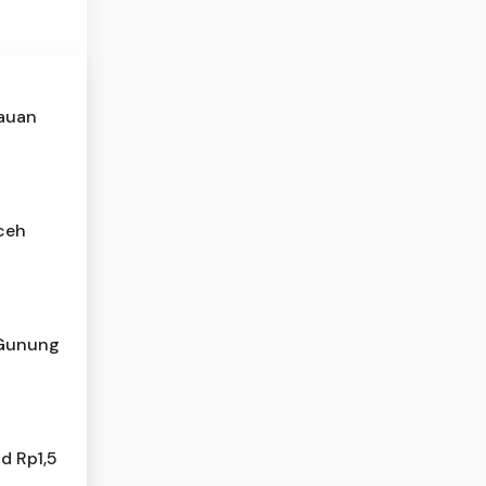
auan
ceh
 Gunung
nd Rp1,5