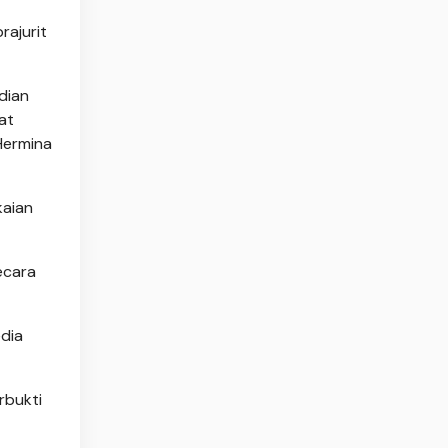
rajurit
dian
at
Hermina
kaian
ecara
dia
rbukti