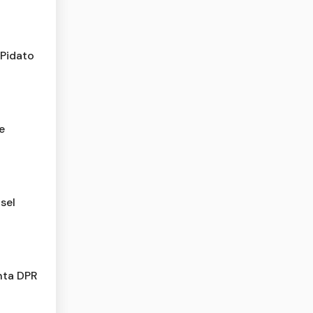
 Pidato
e
sel
nta DPR