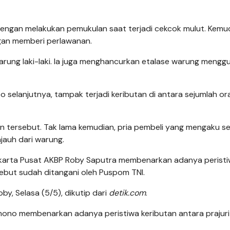
engan melakukan pemukulan saat terjadi cekcok mulut. Kemud
gan memberi perlawanan.
arung laki-laki. Ia juga menghancurkan etalase warung meng
eo selanjutnya, tampak terjadi keributan di antara sejumlah or
tan tersebut. Tak lama kemudian, pria pembeli yang mengaku s
jauh dari warung.
 Jakarta Pusat AKBP Roby Saputra membenarkan adanya perist
ebut sudah ditangani oleh Puspom TNI.
by, Selasa (5/5), dikutip dari
detik.com
.
mono membenarkan adanya peristiwa keributan antara prajuri