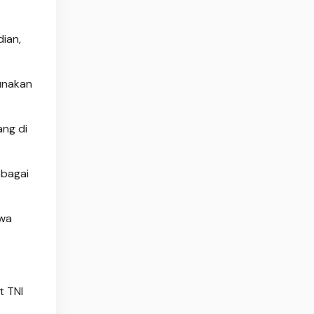
ian,
gunakan
ang di
ebagai
iwa
t TNI