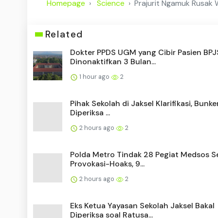
Homepage
Science
Prajurit Ngamuk Rusak 
Related
Dokter PPDS UGM yang Cibir Pasien BPJ
Dinonaktifkan 3 Bulan...
1 hour ago
2
Pihak Sekolah di Jaksel Klarifikasi, Bunk
Diperiksa ...
2 hours ago
2
Polda Metro Tindak 28 Pegiat Medsos S
Provokasi-Hoaks, 9...
2 hours ago
2
Eks Ketua Yayasan Sekolah Jaksel Bakal
Diperiksa soal Ratusa...