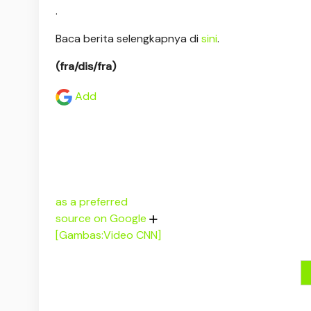
.
Baca berita selengkapnya di
sini
.
(fra/dis/fra)
Add
as a preferred
source on Google
[Gambas:Video CNN]