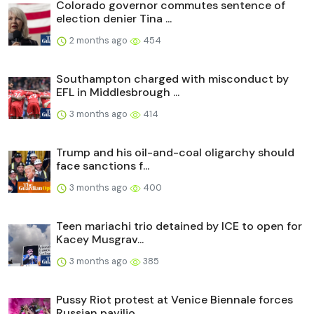
Colorado governor commutes sentence of
election denier Tina ...
2 months ago
454
Southampton charged with misconduct by
EFL in Middlesbrough ...
3 months ago
414
Trump and his oil-and-coal oligarchy should
face sanctions f...
3 months ago
400
Teen mariachi trio detained by ICE to open for
Kacey Musgrav...
3 months ago
385
Pussy Riot protest at Venice Biennale forces
Russian pavilio...