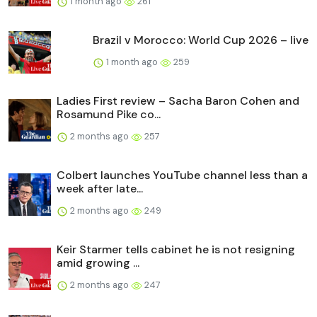
1 month ago
261
Brazil v Morocco: World Cup 2026 – live
1 month ago
259
Ladies First review – Sacha Baron Cohen and
Rosamund Pike co...
2 months ago
257
Colbert launches YouTube channel less than a
week after late...
2 months ago
249
Keir Starmer tells cabinet he is not resigning
amid growing ...
2 months ago
247