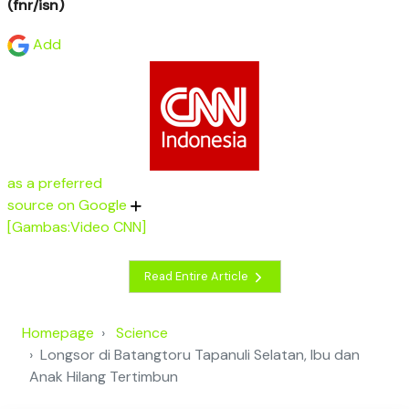
(fnr/isn)
Add
as a preferred
source on Google
[Gambas:Video CNN]
Read Entire Article
Homepage
Science
Longsor di Batangtoru Tapanuli Selatan, Ibu dan
Anak Hilang Tertimbun