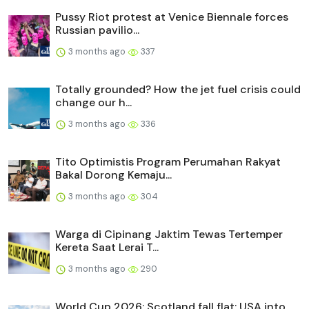
Pussy Riot protest at Venice Biennale forces
Russian pavilio...
3 months ago
337
Totally grounded? How the jet fuel crisis could
change our h...
3 months ago
336
Tito Optimistis Program Perumahan Rakyat
Bakal Dorong Kemaju...
3 months ago
304
Warga di Cipinang Jaktim Tewas Tertemper
Kereta Saat Lerai T...
3 months ago
290
World Cup 2026: Scotland fall flat; USA into