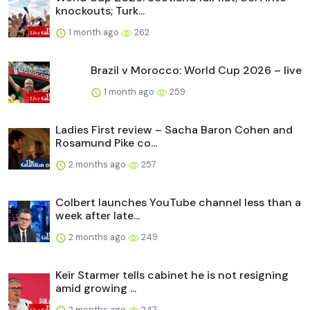
knockouts; Turk...
1 month ago
262
Brazil v Morocco: World Cup 2026 – live
1 month ago
259
Ladies First review – Sacha Baron Cohen and
Rosamund Pike co...
2 months ago
257
Colbert launches YouTube channel less than a
week after late...
2 months ago
249
Keir Starmer tells cabinet he is not resigning
amid growing ...
2 months ago
247