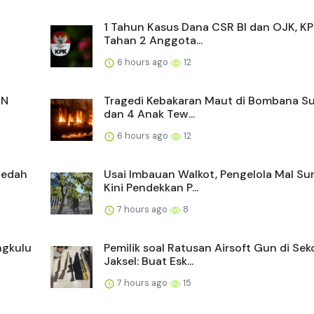
1 Tahun Kasus Dana CSR BI dan OJK, K
Tahan 2 Anggota...
6 hours ago
12
MN
Tragedi Kebakaran Maut di Bombana Sul
dan 4 Anak Tew...
6 hours ago
12
ledah
Usai Imbauan Walkot, Pengelola Mal Su
Kini Pendekkan P...
7 hours ago
8
ngkulu
Pemilik soal Ratusan Airsoft Gun di Sek
Jaksel: Buat Esk...
7 hours ago
15