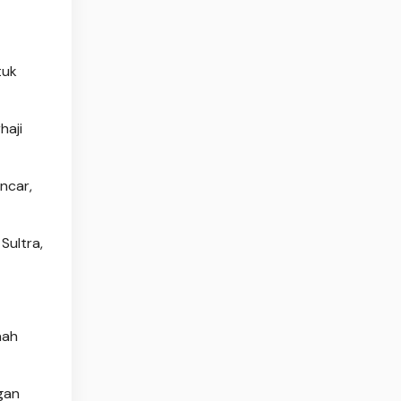
tuk
haji
ncar,
Sultra,
aah
gan