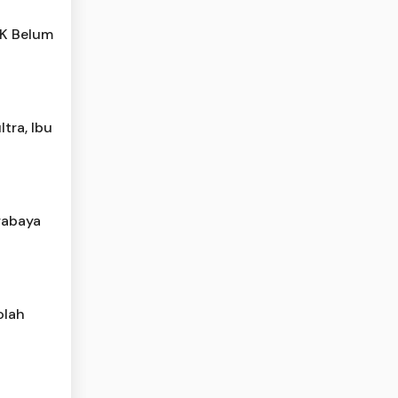
PK Belum
tra, Ibu
rabaya
olah