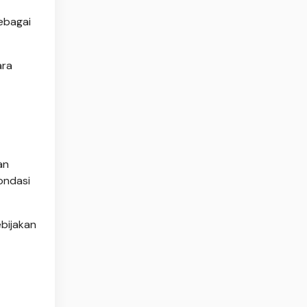
sebagai
ara
an
ondasi
bijakan