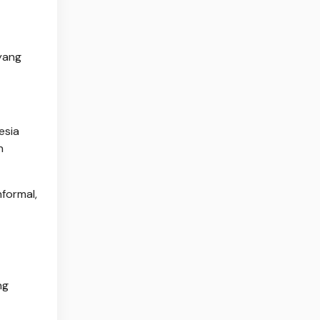
 yang
esia
n
formal,
ng