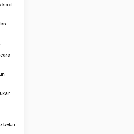
kecil,
dan
.
ecara
mun
bukan
ap belum