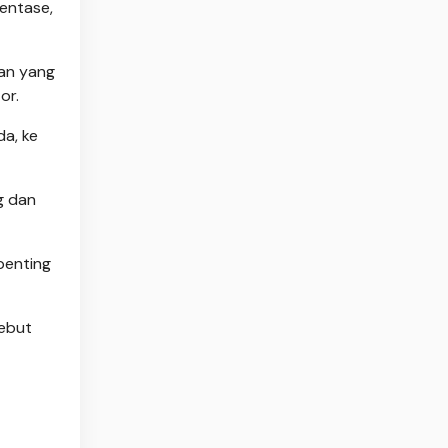
sentase,
an yang
or.
da, ke
g dan
penting
ebut