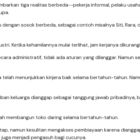
rkan tiga realitas berbeda--pekerja informal, pelaku usaha 
upa.
dengan sosok berbeda, sebagai contoh misalnya Siti, Rara, 
ri. Ketika kehamilannya mulai terlihat, jam kerjanya dikurangi
cara administratif, tidak ada aturan yang dilanggar. Namun s
ra telah menunjukkan kinjera baik selama bertahun-tahun. Na
iban keluarga dianggap sebagai tanggung jawab pribadinya, 
elah membangun toko daring selama bertahun-tahun.
tetap, namun kesulitan mengakses pembiayaan karena diangg
ia juga menjadi pengasuh bagi cucunya.