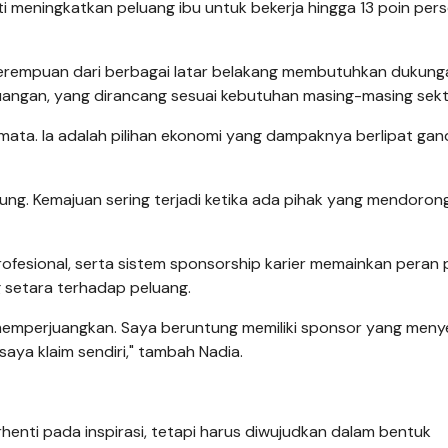
kti meningkatkan peluang ibu untuk bekerja hingga 13 poin per
Perempuan dari berbagai latar belakang membutuhkan dukung
a keuangan, yang dirancang sesuai kebutuhan masing-masing sekt
 semata. Ia adalah pilihan ekonomi yang dampaknya berlipat gan
ng. Kemajuan sering terjadi ketika ada pihak yang mendoron
 profesional, serta sistem sponsorship karier memainkan peran 
 setara terhadap peluang.
emperjuangkan. Saya beruntung memiliki sponsor yang meny
aya klaim sendiri," tambah Nadia.
henti pada inspirasi, tetapi harus diwujudkan dalam bentuk