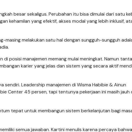
gkah besar sekaligus. Perubahan itu bisa dimulai dari satu ke
an kehamilan yang efektif, akses modal yang lebih inklusif, at
ing-masing melakukan satu hal dengan sungguh-sungguh adal
adia.
an di posisi manajemen memang mulai meningkat. Namun tant
mbangan karier yang jelas dan sistem yang secara aktif men
a sendiri. Leadership manajemen di Wisma Habibie & Ainun
e Center 45 persen, tapi tentunya pekerjaan ini masih jauh 
omentum tepat untuk membangun sistem berkelanjutan bagi ma
 memiliki semua jawaban. Kartini menulis karena percaya bahw