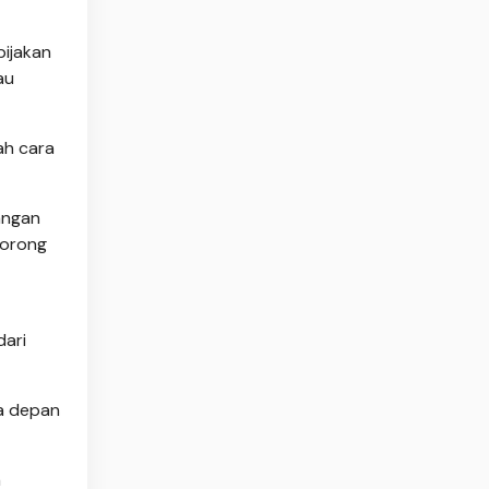
bijakan
au
ah cara
angan
dorong
dari
sa depan
a