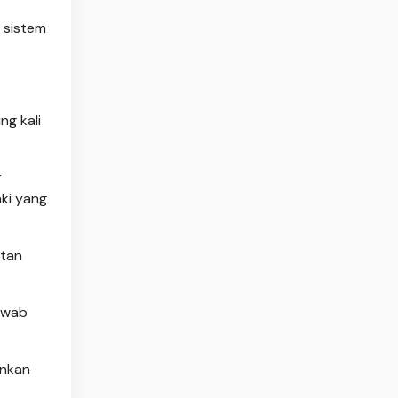
 sistem
g kali
r
aki yang
atan
jawab
ankan